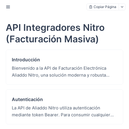
Copiar Página
API Integradores Nitro
(Facturación Masiva)
Introducción
Bienvenido a la API de Facturación Electrónica
Aliaddo Nitro, una solución moderna y robusta
desarrollada para facilitar la emisión, gestión y
consult...
Autenticación
La API de Aliaddo Nitro utiliza autenticación
mediante token Bearer. Para consumir cualquier
endpoint debes generar un token desde el portal y
enviarl...